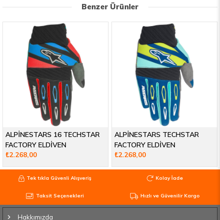
Benzer Ürünler
ALPİNESTARS 16 TECHSTAR
ALPİNESTARS TECHSTAR
FACTORY ELDİVEN
FACTORY ELDİVEN
₺2.268,00
₺2.268,00
Tek tıkla Güvenli Alışveriş
Kolay İade
Taksit Seçenekleri
Hızlı ve Güvenilir Kargo
Hakkımızda