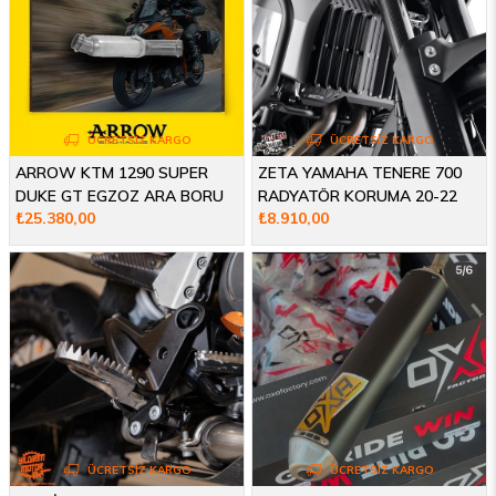
ÜCRETSIZ KARGO
ÜCRETSIZ KARGO
ARROW KTM 1290 SUPER
ZETA YAMAHA TENERE 700
DUKE GT EGZOZ ARA BORU
RADYATÖR KORUMA 20-22
₺25.380,00
₺8.910,00
17-24
ÜCRETSIZ KARGO
ÜCRETSIZ KARGO