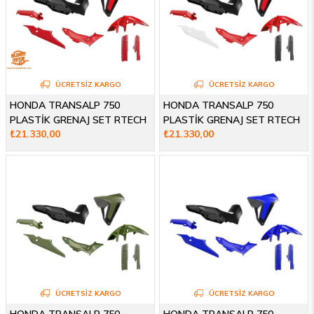
ÜCRETSIZ KARGO
ÜCRETSIZ KARGO
HONDA TRANSALP 750
HONDA TRANSALP 750
PLASTİK GRENAJ SET RTECH
PLASTİK GRENAJ SET RTECH
₺21.330,00
₺21.330,00
23-25
23-25
ÜCRETSIZ KARGO
ÜCRETSIZ KARGO