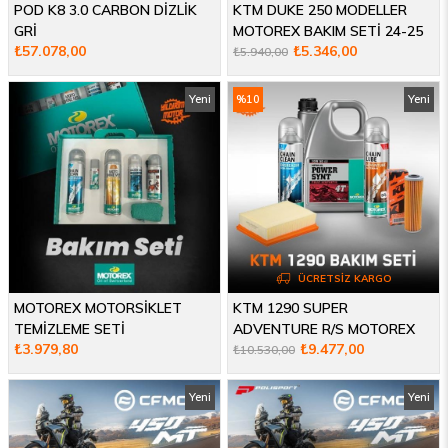
POD K8 3.0 CARBON DİZLİK
KTM DUKE 250 MODELLER
GRİ
MOTOREX BAKIM SETİ 24-25
₺57.078,00
₺5.346,00
₺5.940,00
Yeni
%10
Yeni
Ürün
İndirim
Ürün
ÜCRETSIZ KARGO
MOTOREX MOTORSİKLET
KTM 1290 SUPER
TEMİZLEME SETİ
ADVENTURE R/S MOTOREX
₺3.979,80
₺9.477,00
BAKIM SETİ
₺10.530,00
Yeni
Yeni
Ürün
Ürün