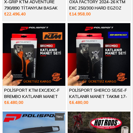
X-GRİP KTM ADVENTURE
OXA FACTORY 2024-26 KTM
790/890 TİTANYUM BASAK
EXC 250/300 HARD EGZOZ
₺22.496,40
₺14.958,00
SETİ 16-25
ÜCRETSIZ KARGO
ÜCRETSIZ KARGO
POLİSPORT KTM EXC/EXC-F
POLİSPORT SHERCO SE/SE-F
BREMBO KATLANIR MANET
KATLANIR MANET TAKIMI 17-
₺6.480,00
₺6.480,00
SETİ 14-24
26
Yeni
Ürün