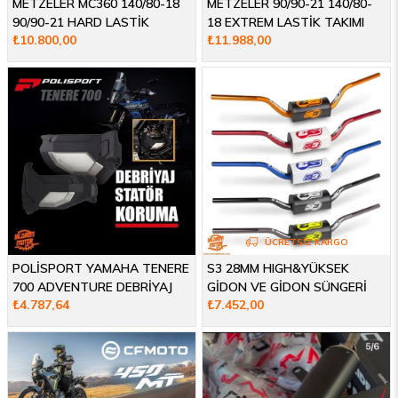
METZELER MC360 140/80-18
METZELER 90/90-21 140/80-
90/90-21 HARD LASTİK
18 EXTREM LASTİK TAKIMI
₺10.800,00
₺11.988,00
TAKIMI
ÜCRETSIZ KARGO
POLİSPORT YAMAHA TENERE
S3 28MM HIGH&YÜKSEK
700 ADVENTURE DEBRİYAJ
GİDON VE GİDON SÜNGERİ
₺4.787,64
₺7.452,00
STATÖR KORUMA 19-23