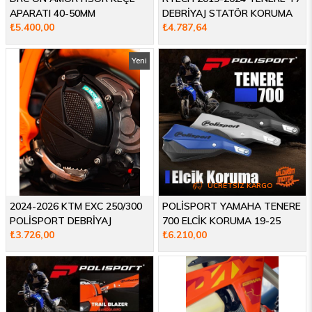
APARATI 40-50MM
DEBRİYAJ STATÖR KORUMA
₺5.400,00
₺4.787,64
Yeni
Ürün
ÜCRETSIZ KARGO
2024-2026 KTM EXC 250/300
POLİSPORT YAMAHA TENERE
POLİSPORT DEBRİYAJ
700 ELCİK KORUMA 19-25
₺3.726,00
₺6.210,00
STATÖR KORUMA