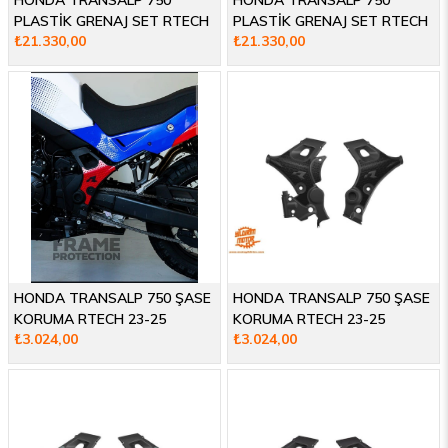
HONDA TRANSALP 750
HONDA TRANSALP 750
PLASTİK GRENAJ SET RTECH
PLASTİK GRENAJ SET RTECH
₺21.330,00
₺21.330,00
23-25
23-25
HONDA TRANSALP 750 ŞASE
HONDA TRANSALP 750 ŞASE
KORUMA RTECH 23-25
KORUMA RTECH 23-25
₺3.024,00
₺3.024,00