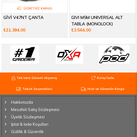
ÜCRETSIZ KARGO
GİVİ V47NT ÇANTA
GIVI M5M UNIVERSAL ALT
TABLA (MONOLOCK)
₺21.384,00
₺3.564,00
Tek tıkla Güvenli Alışveriş
Kolay İade
Taksit Seçenekleri
Hızlı ve Güvenilir Kargo
Hakkımızda
Mesafeli Satış Sözleşmesi
Üyelik Sözleşmesi
İptal & İade Koşulları
Gizlilik & Güvenlik