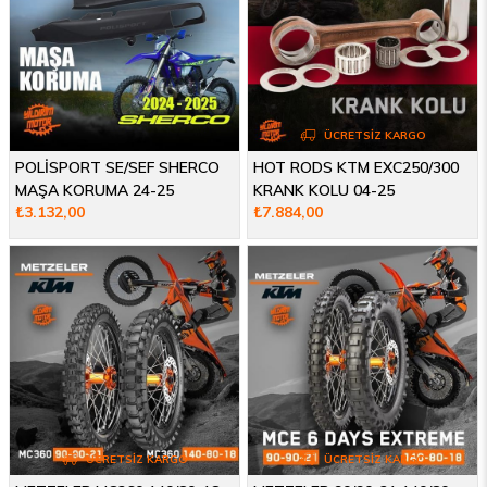
ÜCRETSIZ KARGO
POLİSPORT SE/SEF SHERCO
HOT RODS KTM EXC250/300
MAŞA KORUMA 24-25
KRANK KOLU 04-25
₺3.132,00
₺7.884,00
ÜCRETSIZ KARGO
ÜCRETSIZ KARGO