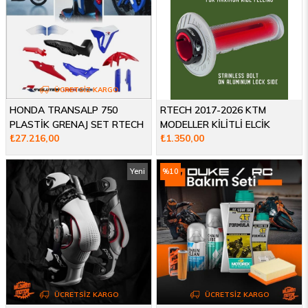
ÜCRETSIZ KARGO
HONDA TRANSALP 750
RTECH 2017-2026 KTM
PLASTİK GRENAJ SET RTECH
MODELLER KİLİTLİ ELCİK
₺27.216,00
₺1.350,00
23-25
SİYAH
Yeni
%10
Ürün
İndirim
ÜCRETSIZ KARGO
ÜCRETSIZ KARGO