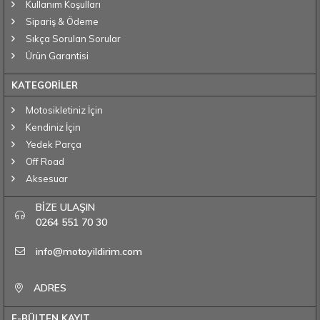
Kullanım Koşulları
Sipariş & Ödeme
Sıkça Sorulan Sorular
Ürün Garantisi
KATEGORİLER
Motosikletiniz İçin
Kendiniz İçin
Yedek Parça
Off Road
Aksesuar
BİZE ULAŞIN
0264 551 70 30
info@motoyildirim.com
ADRES
E-BÜLTEN KAYIT