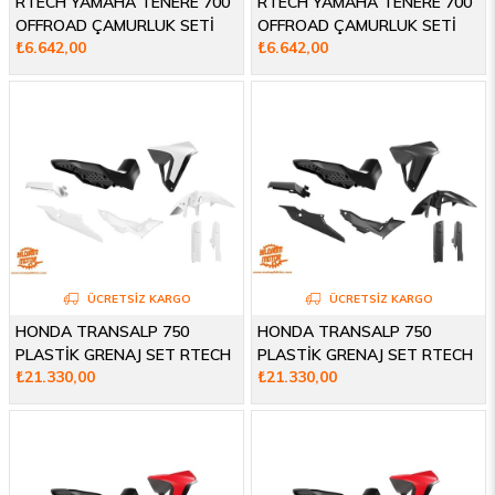
RTECH YAMAHA TENERE 700
RTECH YAMAHA TENERE 700
OFFROAD ÇAMURLUK SETİ
OFFROAD ÇAMURLUK SETİ
₺6.642,00
₺6.642,00
2019-2025
2019-2025
ÜCRETSIZ KARGO
ÜCRETSIZ KARGO
HONDA TRANSALP 750
HONDA TRANSALP 750
PLASTİK GRENAJ SET RTECH
PLASTİK GRENAJ SET RTECH
₺21.330,00
₺21.330,00
23-25
23-25