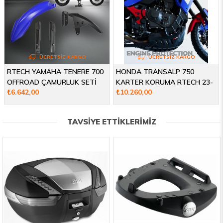
ÜCRETSIZ KARGO
ÜCRETSIZ KARGO
RTECH YAMAHA TENERE 700
HONDA TRANSALP 750
OFFROAD ÇAMURLUK SETİ
KARTER KORUMA RTECH 23-
₺6.642,00
₺10.260,00
2019-2026
26
TAVSİYE ETTİKLERİMİZ