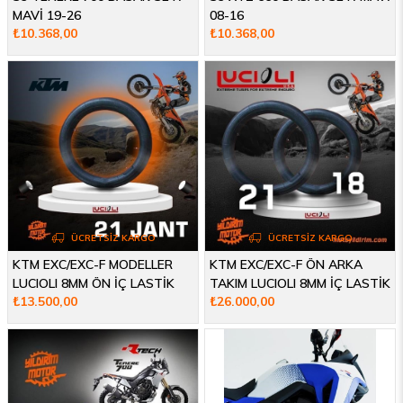
MAVİ 19-26
08-16
₺10.368,00
₺10.368,00
ÜCRETSIZ KARGO
ÜCRETSIZ KARGO
KTM EXC/EXC-F MODELLER
KTM EXC/EXC-F ÖN ARKA
LUCIOLI 8MM ÖN İÇ LASTİK
TAKIM LUCIOLI 8MM İÇ LASTİK
₺13.500,00
₺26.000,00