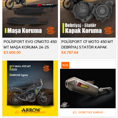
POLİSPORT EVO CFMOTO 450
POLİSPORT CF MOTO 450 MT
MT MAŞA KORUMA 24-25
DEBRİYAJ STATÖR KAPAK
₺3.600,00
₺4.787,64
KORUMA 24-25
%35
İndirim
ÜCRETSIZ KARGO
ÜCRETSIZ KARGO