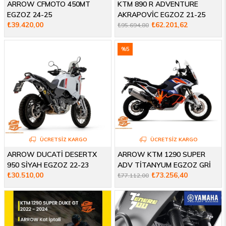
ARROW CFMOTO 450MT
KTM 890 R ADVENTURE
EGZOZ 24-25
AKRAPOVİC EGZOZ 21-25
₺39.420,00
₺62.201,62
₺95.694,80
%5
İndirim
ÜCRETSIZ KARGO
ÜCRETSIZ KARGO
ARROW DUCATİ DESERTX
ARROW KTM 1290 SUPER
950 SİYAH EGZOZ 22-23
ADV TİTANYUM EGZOZ GRİ
₺30.510,00
₺73.256,40
21-24
₺77.112,00