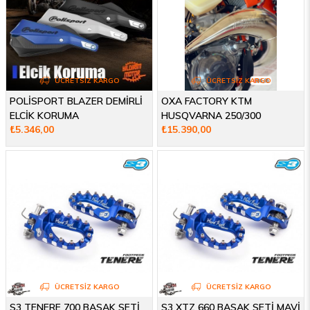
ÜCRETSIZ KARGO
ÜCRETSIZ KARGO
POLİSPORT BLAZER DEMİRLİ
OXA FACTORY KTM
ELCİK KORUMA
HUSQVARNA 250/300
₺5.346,00
₺15.390,00
SALYANGOZ 24-26
ÜCRETSIZ KARGO
ÜCRETSIZ KARGO
S3 TENERE 700 BASAK SETİ
S3 XTZ 660 BASAK SETİ MAVİ