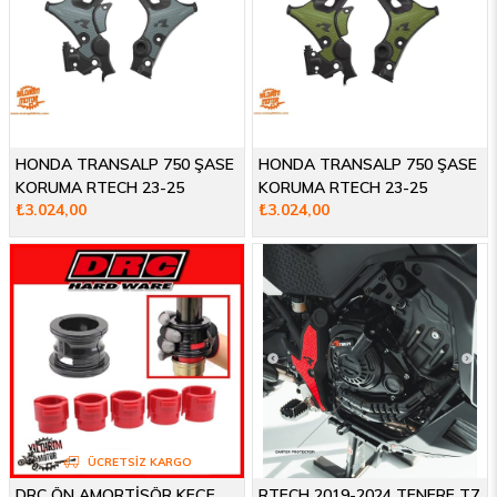
HONDA TRANSALP 750 ŞASE
HONDA TRANSALP 750 ŞASE
KORUMA RTECH 23-25
KORUMA RTECH 23-25
₺3.024,00
₺3.024,00
ÜCRETSIZ KARGO
DRC ÖN AMORTİSÖR KEÇE
RTECH 2019-2024 TENERE T7