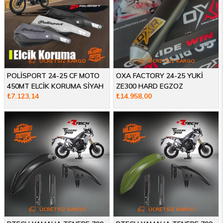
ÜCRETSIZ KARGO
ÜCRETSIZ KARGO
POLİSPORT 24-25 CF MOTO
OXA FACTORY 24-25 YUKİ
450MT ELCİK KORUMA SİYAH
ZE300 HARD EGZOZ
₺7.123,14
₺14.958,00
ÜCRETSIZ KARGO
ÜCRETSIZ KARGO