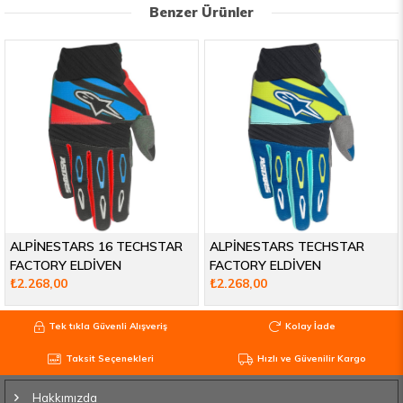
Benzer Ürünler
ALPİNESTARS 16 TECHSTAR
ALPİNESTARS TECHSTAR
FACTORY ELDİVEN
FACTORY ELDİVEN
₺2.268,00
₺2.268,00
Tek tıkla Güvenli Alışveriş
Kolay İade
Taksit Seçenekleri
Hızlı ve Güvenilir Kargo
Hakkımızda