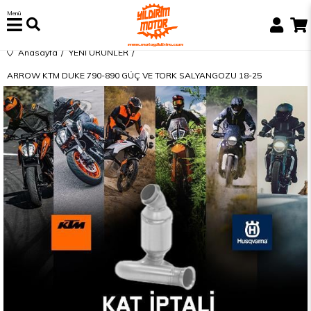
Menü
Anasayfa
YENİ ÜRÜNLER
ARROW KTM DUKE 790-890 GÜÇ VE TORK SALYANGOZU 18-25