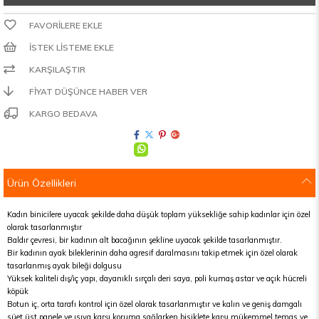
FAVORILERE EKLE
İSTEK LISTEME EKLE
KARŞILAŞTIR
FIYAT DÜŞÜNCE HABER VER
KARGO BEDAVA
Ürün Özellikleri
Kadın binicilere uyacak şekilde daha düşük toplam yüksekliğe sahip kadınlar için özel
olarak tasarlanmıştır
Baldır çevresi, bir kadının alt bacağının şekline uyacak şekilde tasarlanmıştır.
Bir kadının ayak bileklerinin daha agresif daralmasını takip etmek için özel olarak
tasarlanmış ayak bileği dolgusu
Yüksek kaliteli dış/iç yapı, dayanıklı sırçalı deri saya, poli kumaş astar ve açık hücreli
köpük
Botun iç, orta tarafı kontrol için özel olarak tasarlanmıştır ve kalın ve geniş damgalı
süet üst panele ve ısıya karşı koruma sağlarken bisiklete karşı mükemmel temas ve