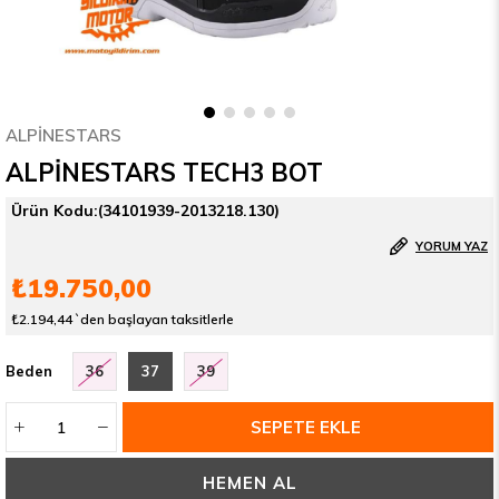
ALPİNESTARS
ALPİNESTARS TECH3 BOT
(34101939-2013218.130)
YORUM YAZ
₺19.750,00
₺2.194,44
`den başlayan taksitlerle
Beden
36
37
39